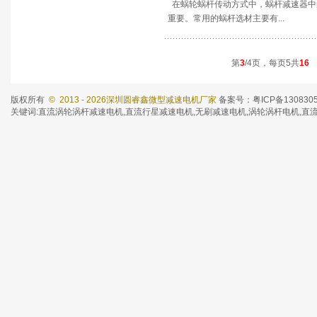
在蜗轮蜗杆传动方式中，蜗杆减速器中
重要。常用的蜗杆选材主要有...
第
3
/4页，每页5共
16
版权所有
© 2013 - 2026深圳圆睿鑫微型减速电机厂家
备案号：粤ICP备130830
关键词:
直流涡轮涡杆减速电机
,
直流行星减速电机
,
无刷减速电机
,涡轮涡杆电机,直