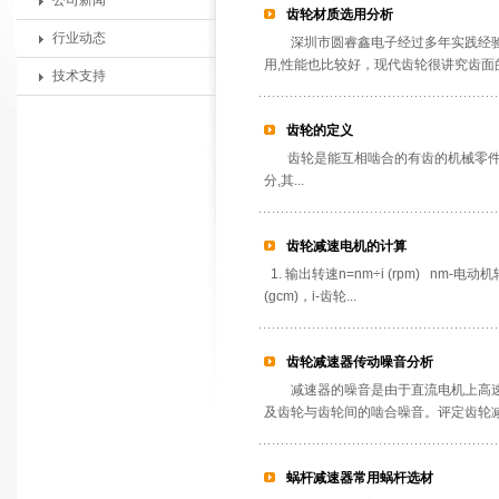
公司新闻
齿轮材质选用分析
行业动态
深圳市圆睿鑫电子经过多年实践经验和
用,性能也比较好，现代齿轮很讲究齿面的硬
技术支持
齿轮的定义
齿轮是能互相啮合的有齿的机械零件。
分,其...
齿轮减速电机的计算
1. 输出转速n=nm÷i (rpm) nm-电动
(gcm)，i-齿轮...
齿轮减速器传动噪音分析
减速器的噪音是由于直流电机上高速
及齿轮与齿轮间的啮合噪音。评定齿轮减速
蜗杆减速器常用蜗杆选材