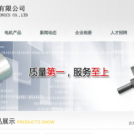
电机产品
新闻动态
企业相册
人才招聘
品展示
PRODUCTS SHOW
首