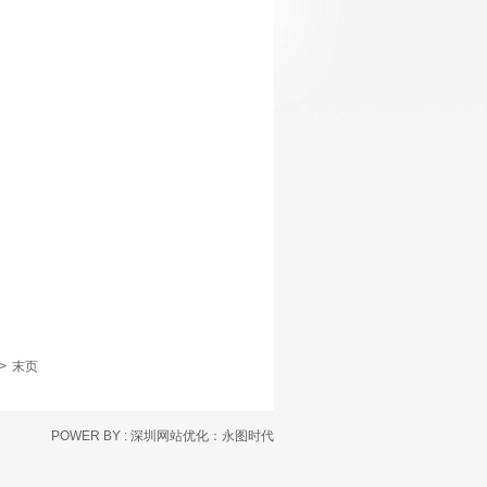
>
末页
POWER BY :
深圳网站优化
：永图时代