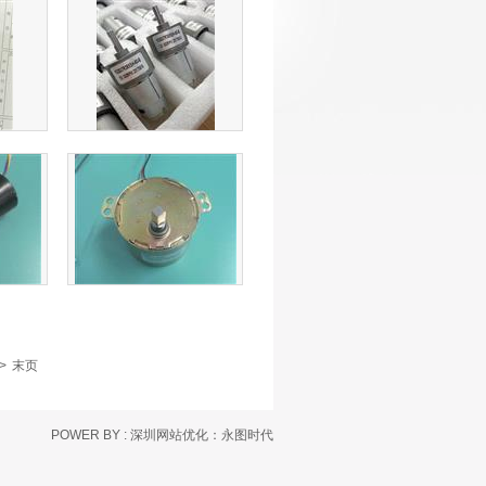
直流减速电机
分类：微型减速马达
轴37R
微型减速圆形偏心轴50R
马达
>
末页
分类：微型减速马达
POWER BY :
深圳网站优化
：永图时代