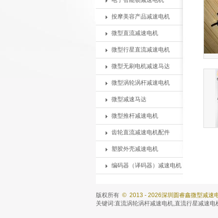
电子智能锁减速电机
按摩美容产品减速电机
微型直流减速电机
微型行星直流减速电机
微型无刷电机减速马达
微型涡轮涡杆减速电机
分类
微型减速马达
微型推杆减速电机
齿轮直流减速电机配件
塑胶外壳减速电机
分类
编码器（译码器）减速电机
版权所有
© 2013 - 2026深圳圆睿鑫微型减
关键词:
直流涡轮涡杆减速电机
,
直流行星减速电