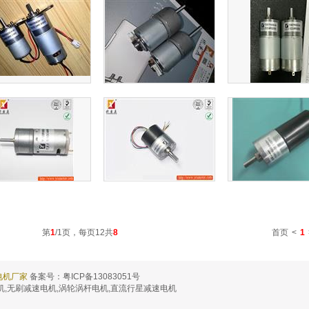
直流减速电机
直流减速电机
直流减速电机
：微型减速马达
分类：微型减速马达
分类：微型减速马达
直流减速电机
微型减速圆形偏心轴37R
微型减速圆心偏心
：微型减速马达
马达
马达
第
1
/1页，每页12共
8
首页
<
1
分类：微型减速马达
分类：微型减速马达
速电机厂家
备案号：粤ICP备13083051号
机
,
无刷减速电机
,涡轮涡杆电机,直流行星减速电机