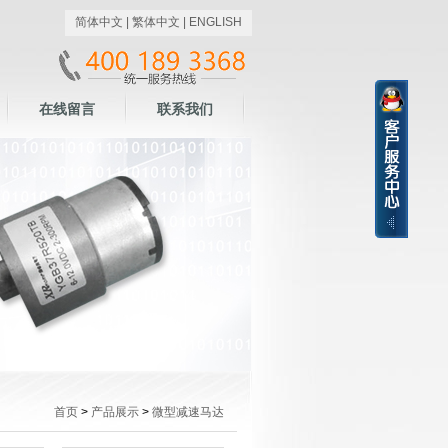
简体中文
|
繁体中文
|
ENGLISH
在线留言
联系我们
首页
>
产品展示
>
微型减速马达