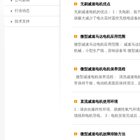
公司新闻
无刷减速电机优点
行业动态
无刷减速电机的优点： 1：无电刷，低
就极大减少了电火花对遥控无线电设备的
技术支持
微型减速马达电机应用范围
微型减速马达电机应用范围： 减速马达
机械，小型生产线，音响设备等 微型减速
微型减速电机电机保养流程
微型减速电机保养流程： 清洗减速电
常保持干燥，电动机表面应保持清洁，进风
直流减速电机使用环境
1：请勿在爆炸性环境、易燃性氧气环境
缆线和电机导线。 3：电机安装完成后，
微型减速电机故障排除方法