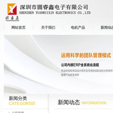
网站首页
关于我们
电机产品
新闻动
新闻分类
新闻动态
INFORMATION
CATEGORISE