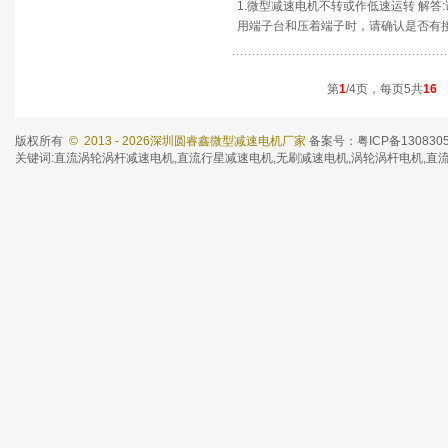
1.微型减速电机不转或作低速运转 解答
用端子台和压着端子时，请确认是否有接触
第
1
/4页，每页5共
16
版权所有
© 2013 - 2026深圳圆睿鑫微型减速电机厂家
备案号：粤ICP备130830
关键词:
直流涡轮涡杆减速电机
,
直流行星减速电机
,
无刷减速电机
,涡轮涡杆电机,直