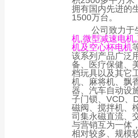
积
2500
多平方米
拥有国内先进的
1500
万台。
公司致力于
机,
微型减速电机,
机及空心杯电机
该系列产品广泛
备、医疗保健、
档玩具以及其它
机、麻将机、飘
器、汽车自动设
子门锁、
VCD
、
磁阀、搅拌机、
司集永磁直流、
与营销互为一体
相对较多、规模