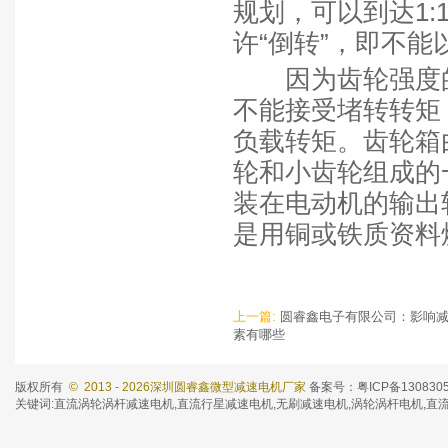
规划，可以到达1:
许“倒转”，即不
因为齿轮强度的
不能接受堵转转矩
负载转矩。齿轮箱
轮和小齿轮组成的
装在电动机的输出
是用铜或铁质资料
上一篇:
圆睿鑫电子有限公司：影响
素有哪些
版权所有
© 2013 - 2026深圳圆睿鑫微型减速电机厂家
备案号：粤ICP备130830
关键词:
直流涡轮涡杆减速电机
,
直流行星减速电机
,
无刷减速电机
,涡轮涡杆电机,直