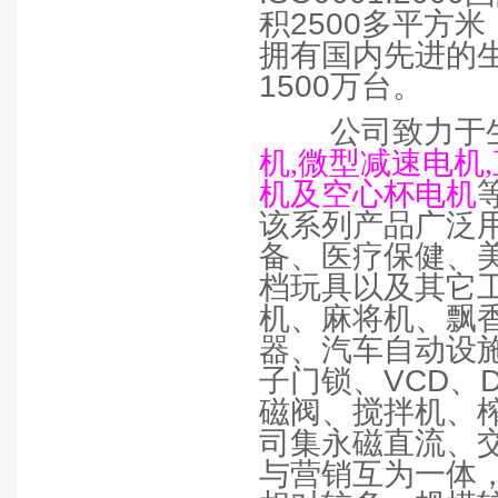
积
2500
多平方米
拥有国内先进的
1500
万台。
公司致力于
机
,
微型减速电机
,
机及空心杯电机
该系列产品广泛
备、医疗保健、
档玩具以及其它
机、麻将机、飘
器、汽车自动设
子门锁、
VCD
、
磁阀、搅拌机、
司集永磁直流、
与营销互为一体