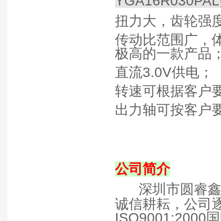
YGA16R030
扭力大，齿轮强
传动比范围广，
极高的一款产品
直流
3.0V
供电；
转速可根据客户
出力轴可按客户
公司简介
深圳市圆睿
诚信耕耘，公司
ISO9001:2000
国