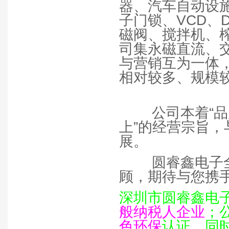
器、汽车自动设
子门锁、
VCD
、
磁阀、搅拌机、
司集永磁直流、
与营销互为一体
相对较多、规模
公司本着“
上”的经营宗旨
展。
圆睿鑫电子
顾，期待与您携
深圳市圆睿鑫电
般纳税人企业
；
色环保
认证，同