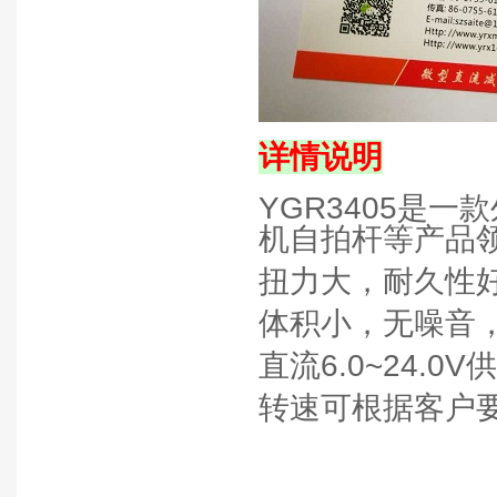
详情说明
YGR3405是
机自拍杆等产品
扭力大，耐久性
体积小，无噪音
直流
6.0~24.0V
供
转速可根据客户