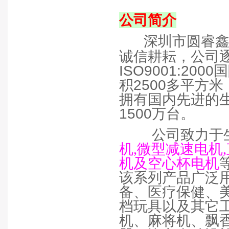
公司简介
深圳市圆睿
诚信耕耘，公司
ISO9001:2000
国
积
2500
多平方米
拥有国内先进的
1500
万台。
公司致力于
机,
微型减速电机,
机及
空心杯电机
该系列产品广泛
备、医疗保健、
档玩具以及其它
机、麻将机、飘