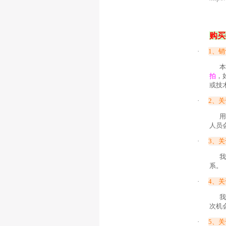
购买
·
1
、销
本
拍
，
或技
·
2
、关
用
人员
·
3
、关
我
系。
·
4
、关
我
次机
·
5
、关