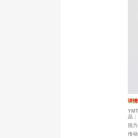
详情
YM
品；
扭力
传动