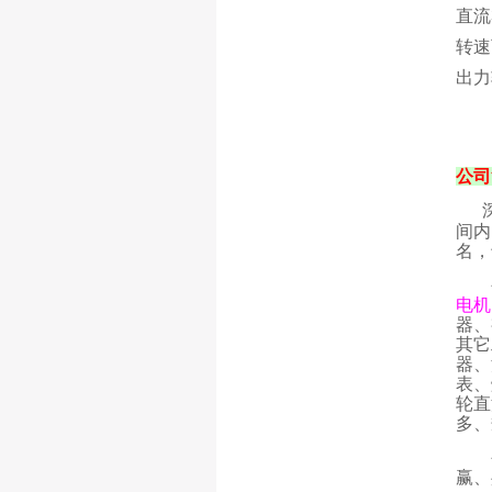
直流
转速
出力
公司
间内
名，
电机
器、
其它
器、
表、
轮直
多
赢、