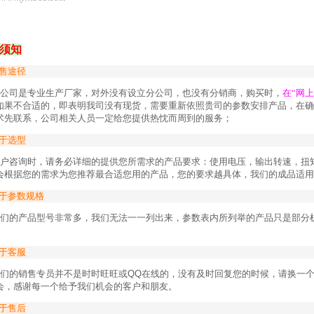
须知
售途径
公司是专业生产厂家，对外没有设立分公司，也没有分销商，购买时，
在“网
如果不合适的，即表明我司没有现货，需要重新依照贵司的参数安排产品，在确
术先联系，公司相关人员一定给您提供热忱而周到的服务；
于选型
户咨询时，请务必详细的提供您所需求的产品要求：使用电压，输出转速，扭
会根据您的需求为您推荐最合适您用的产品，您的要求越具体，我们的成品适用
于参数规格
们的产品型号非常多，我们无法一一列出来，参数表内所列举的产品只是部分
于客服
们的销售专员并不是时时旺旺或
QQ
在线的，没有及时回复您的时候，请换一
会，感谢每一个给予我们机会的客户和朋友。
于售后