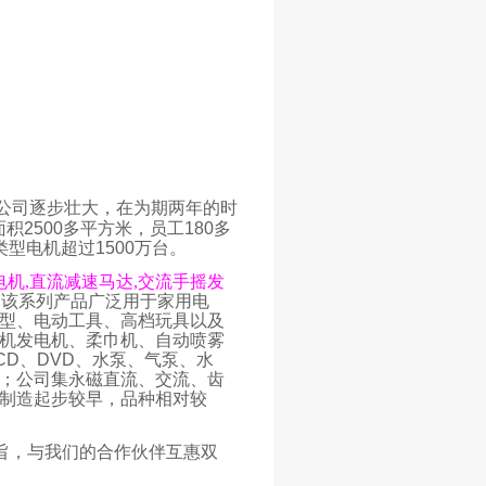
公司逐步壮大，在为期两年的时
面积
2500
多平方米，员工
180
多
类型电机超过
1500
万台。
机,
直流减速马达,
交流手摇发
。该系列产品广泛用于家用电
型、电动工具、高档玩具以及
机发电机、柔巾机、自动喷雾
CD
、
DVD
、水泵、气泵、水
；公司集永磁直流、交流、齿
制造起步较早，品种相对较
旨，与我们的合作伙伴互惠双