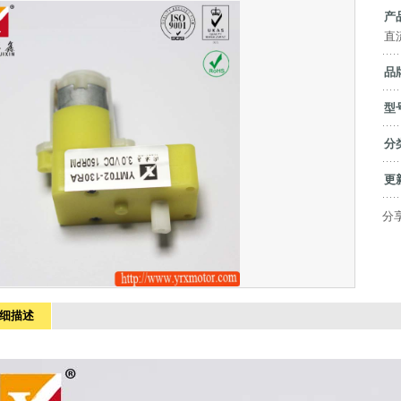
产
直
品
型
分
更
分
细描述