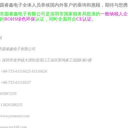
圆睿鑫电子全体人员恭候国内外客户的垂询和惠顾，期待与您携
市圆睿鑫电子有限公司是深圳市国家税务局批准的
一般纳税人企
的
ROHS
绿色环保
认证，同时全面符合
CE
认证
。
斌
市圆睿鑫电子有限公司
：深圳市龙华镇大浪街道浪口工业区荣鸿泰工业园
E
栋
3
楼
：
+86-755-61116625 61116626
：
+86-755-61116637
605867295
 13826588235
//www.yrxmotor.com
//www.yrx168.com