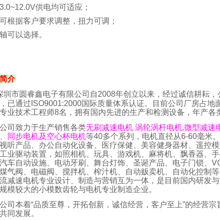
3
.0~12.0V
供电均可适应；
可根据客户要求调整，扭力可调；
轴可以选择。
简介
深圳市圆睿鑫电子有限公司自
2008
年创立以来，经过诚信耕耘，
，已通过
ISO9001:2000
国际质量体系认证。目前公司厂房占地
专业技术工程师
8
名，拥有国内先进的生产和检测设备，年产各
公司致力于生产销售各类
无刷减速电机
涡轮涡杆电机,
微型减速电
、同步电机及空心杯电机
等
40
多个系列，电机直径从
6-60
毫米
视听产品、办公自动化设备、医疗保健、美容健身器材、遥控模
工业驱动装置，如照相机、玩具、游戏机、麻将机、飘香器、手
汽车自动设施、电动牙刷、舞台灯饰、圣诞产品、电子门锁、
V
煤气阀、电磁阀、搅拌机、榨汁机、自动贩卖机、自动化控制等
流减速电机专业设计、制造与营销互为一体，是目前国内研发与
、规模较大的小模数齿轮与电机专业制造企业。
公司本着“品质至尊，开拓创新，诚信经营，客户至上”的经营宗
共同发展。