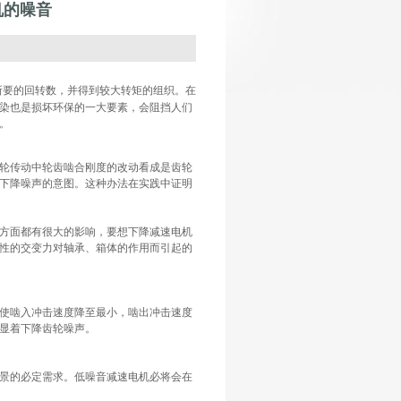
机的噪音
所要的回转数，并得到较大转矩的组织。在
染也是损坏环保的一大要素，会阻挡人们
题。
轮传动中轮齿啮合刚度的改动看成是齿轮
下降噪声的意图。这种办法在实践中证明
方面都有很大的影响，要想下降减速电机
性的交变力对轴承、箱体的作用而引起的
使啮入冲击速度降至最小，啮出冲击速度
显着下降齿轮噪声。
景的必定需求。低噪音减速电机必将会在