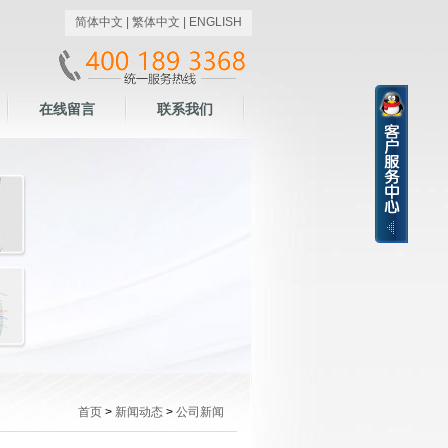
简体中文
|
繁体中文
|
ENGLISH
在线留言
联系我们
首页
>
新闻动态
>
公司新闻