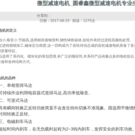
微型减速电机_圆睿鑫微型减速电机专业
分享到：
日期：2017-08-25 阅读：1275次
电机的定义
:
动小,噪音小,节能高,选用精良锻钢资料,钢性铸铁箱体,齿轮外表经过进程高频热处理。
经过进程精细加工,确保定位精度,这一切构成为了齿轮传动总成的齿轮减速电机装备了各
用质量特征。
产品选用了系列化、模块化的筹划思维,有广泛的顺应性,本系列产品有极点多的电机组合
转速和各种结构方式。
电机
的品种
:
一、单相觉得马达
可持续作业利用电容器式觉得马达,高功率低噪音。
二、可逆式马达
具有瞬间转换正反转功效简直不会发生转向切换不准现象。因选用平衡绕
时间转换正反转。
三、电磁刹车马达
能短时间内刹车，在无负载时起程为2~3转内刹车，发挥安全的刹车功效