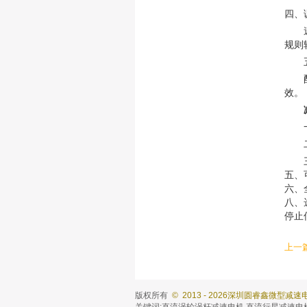
四
规则
效
五、
六、
八、
停止
上一
版权所有
© 2013 - 2026深圳圆睿鑫微型减