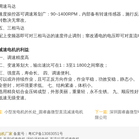
、调速马达
速度操控器可调速筹划广：90~1400RPM，内部备有转速传感器，施
转数决无窜改。
五、三相马达
配上变频器即可对三相马达的速度停止调剂；窜改通电的电压即可对直流
。
减速电机的利益
:
一、调速精度高
二、变速筹划大，输出速比可在1：3至1:1800之间窜改；
三、强度高，寿命长。 四、调速便利。
可以或许持续作业，且可正反方向作业，作业平稳，功效安稳，静态小。
全密封，对环境要求低。 七、结构紧凑，体积小。
选用精良铝合金压铸成型，外形美丽，重量轻，永不生锈。 九、顺应性
低速无级变速。
篇:
小型发电机的长处_圆睿鑫微型直流减速电机
下一篇:
深圳圆睿鑫微型
限公司
速电机厂家
备案号：粤ICP备13083051号