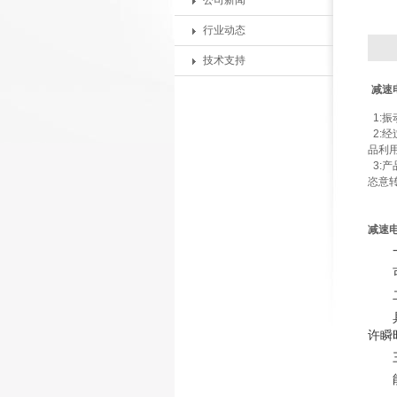
公司新闻
行业动态
技术支持
减速
1:振
2:
品利
3:
恣意
减速
许瞬